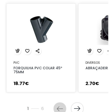
PVC
DIVERSOS
FORQUILHA PVC COLAR 45º
ABRAÇADEIRA 
75MM
18
.
77
€
2
.
70
€
1
6