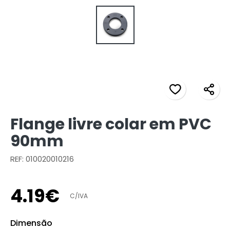
Flange livre colar em PVC
90mm
REF: 010020010216
4
.
19
€
C/IVA
Dimensão