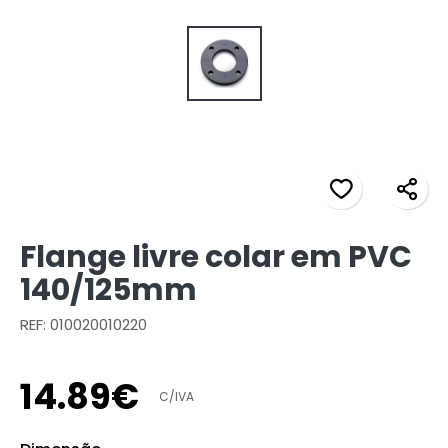
Flange livre colar em PVC
140/125mm
REF: 010020010220
14
.
89
€
C/IVA