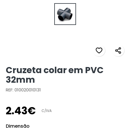
Cruzeta colar em PVC
32mm
REF: 010020010131
2
.
43
€
C/IVA
Dimensão