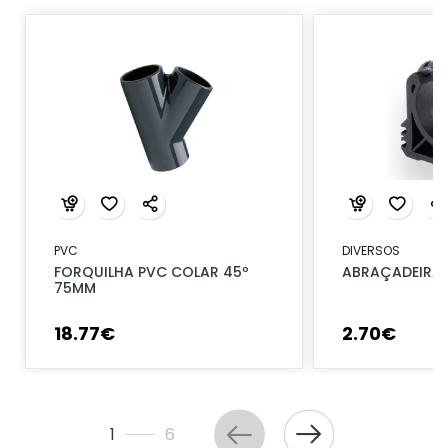
PVC
DIVERSOS
FORQUILHA PVC COLAR 45º
ABRAÇADEIRA 
75MM
18
.
77
€
2
.
70
€
1
6