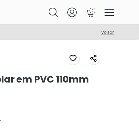
0
Voltar
olar em PVC 110mm
A