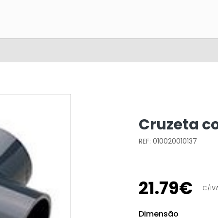
Cruzeta c
REF: 010020010137
21
.
79
€
C/IV
Dimensão