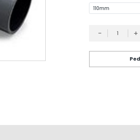
-
+
Ped