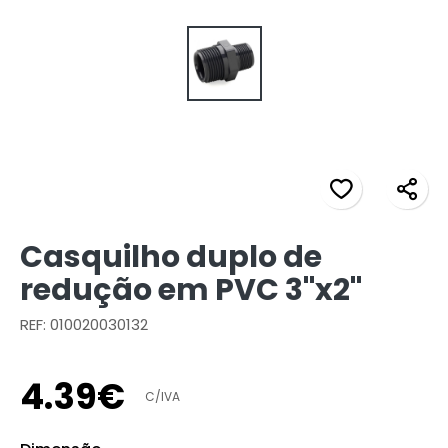
Casquilho duplo de
redução em PVC 3"x2"
REF: 010020030132
4
.
39
€
C/IVA