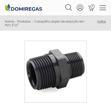
0
Home
Produtos
Casquilho duplo de redução em
Voltar
-
-
PVC 3"x2"