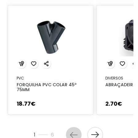
PVC
DIVERSOS
FORQUILHA PVC COLAR 45º
ABRAÇADEIRA 
75MM
18
.
77
€
2
.
70
€
1
6