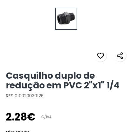
Casquilho duplo de
redução em PVC 2"x1" 1/4
REF: 010020030126
2
.
28
€
C/IVA