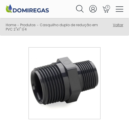
0
Home
Produtos
Casquilho duplo de redução em
Voltar
-
-
PVC 2"x1" 1/4