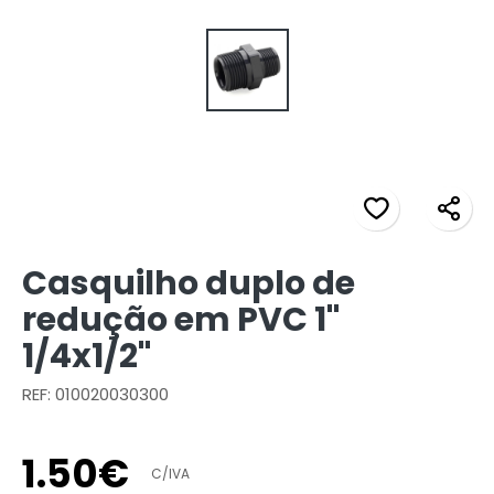
Casquilho duplo de
redução em PVC 1"
1/4x1/2"
REF: 010020030300
1
.
50
€
C/IVA