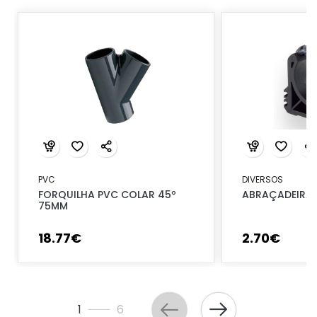
PVC
DIVERSOS
FORQUILHA PVC COLAR 45º
ABRAÇADEIRA 
75MM
18
.
77
€
2
.
70
€
1
6