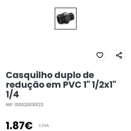
Casquilho duplo de
redução em PVC 1" 1/2x1"
1/4
REF: 010020030123
1
.
87
€
C/IVA