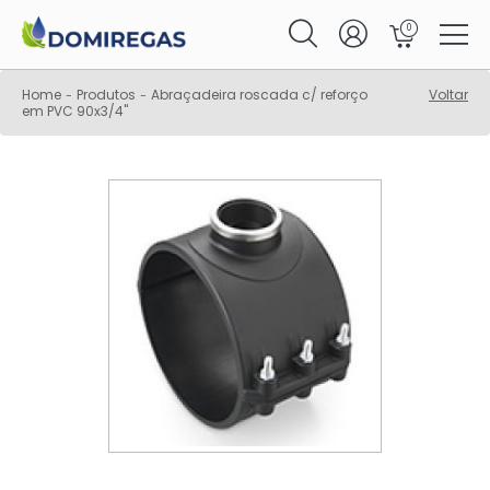
0
Home
Produtos
Abraçadeira roscada c/ reforço
Voltar
-
-
em PVC 90x3/4"