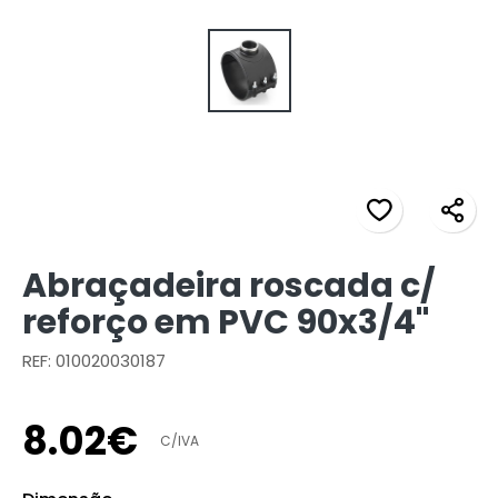
Abraçadeira roscada c/
reforço em PVC 90x3/4"
REF: 010020030187
8
.
02
€
C/IVA