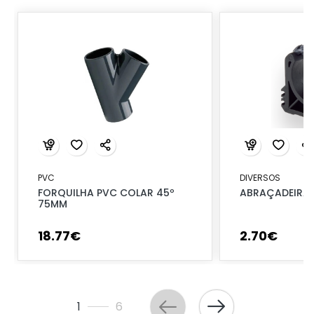
PVC
DIVERSOS
FORQUILHA PVC COLAR 45º
ABRAÇADEIRA 
75MM
18
.
77
€
2
.
70
€
1
6