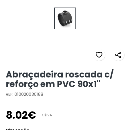
Abraçadeira roscada c/
reforço em PVC 90x1"
REF: 010020030188
8
.
02
€
C/IVA