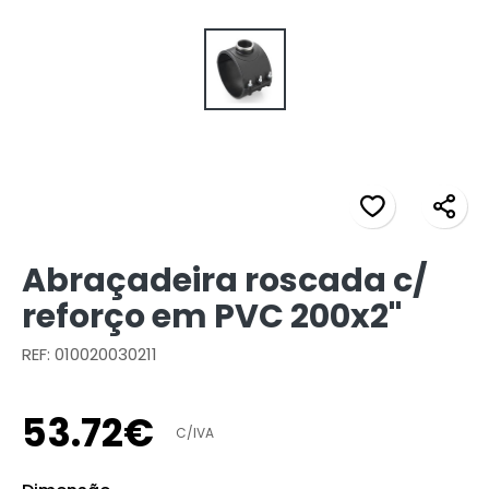
Abraçadeira roscada c/
reforço em PVC 200x2"
REF: 010020030211
53
.
72
€
C/IVA