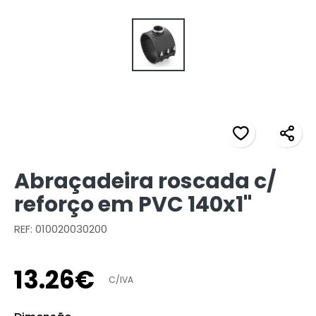
Abraçadeira roscada c/
reforço em PVC 140x1"
REF: 010020030200
13
.
26
€
C/IVA