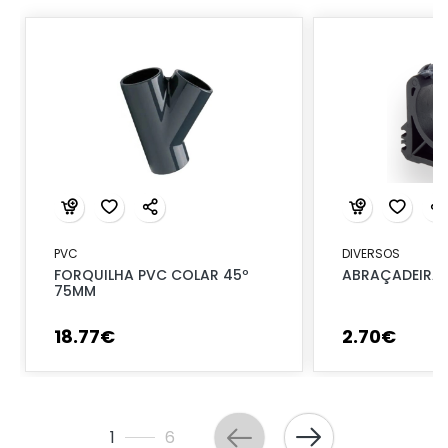
PVC
DIVERSOS
FORQUILHA PVC COLAR 45º
ABRAÇADEIRA 
75MM
18
.
77
€
2
.
70
€
1
6