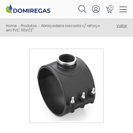
0
Home
Produtos
Abraçadeira roscada c/ reforço
Voltar
-
-
em PVC 110x1/2"