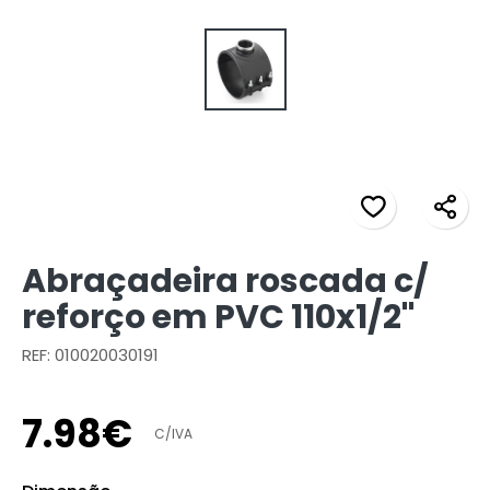
Abraçadeira roscada c/
reforço em PVC 110x1/2"
REF: 010020030191
7
.
98
€
C/IVA