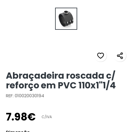
Abraçadeira roscada c/
reforço em PVC 110x1"1/4
REF: 010020030194
7
.
98
€
C/IVA