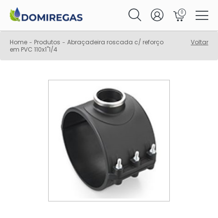
0
Home
Produtos
Abraçadeira roscada c/ reforço
Voltar
-
-
em PVC 110x1"1/4