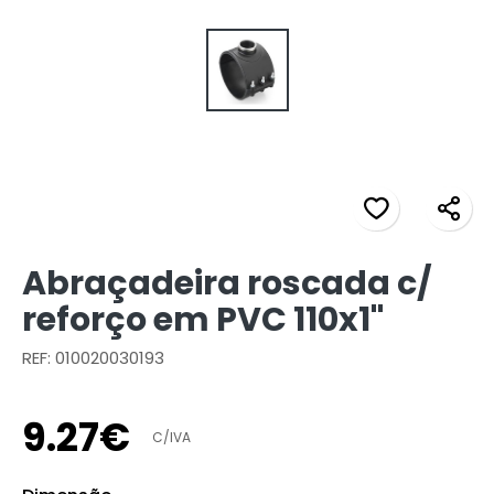
Abraçadeira roscada c/
reforço em PVC 110x1"
REF: 010020030193
9
.
27
€
C/IVA