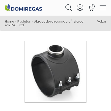
0
Home
Produtos
Abraçadeira roscada c/ reforço
Voltar
-
-
em PVC 110x1"