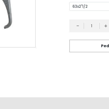
-
+
Ped