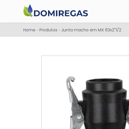
Home
Produtos
Junta macho em MX 63x2"1/2
-
-