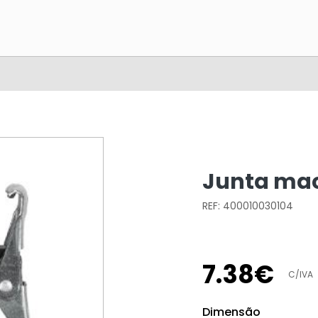
Junta mac
REF: 400010030104
7
.
38
€
C/IVA
Dimensão