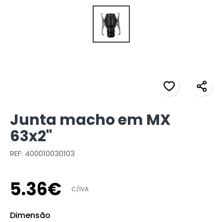
Junta macho em MX
63x2"
REF: 400010030103
5
.
36
€
C/IVA
Dimensão