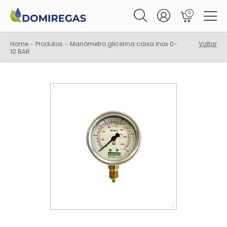
0
Home
Produtos
Manómetro glicerina caixa inox 0-
Voltar
-
-
10 BAR