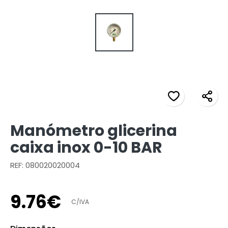
Manómetro glicerina
caixa inox 0-10 BAR
REF: 080020020004
9
.
76
€
C/IVA