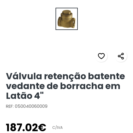
Válvula retenção batente
vedante de borracha em
Latão 4"
REF: 050040060009
187
.
02
€
C/IVA