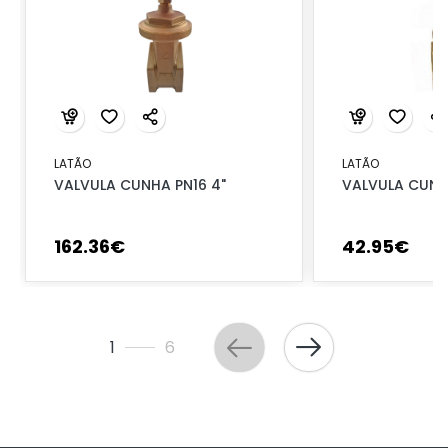
LATÃO
LATÃO
VALVULA CUNHA PN16 4"
VALVULA CUNHA
162
.
36
€
42
.
95
€
1
6