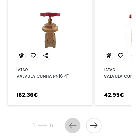
LATÃO
LATÃO
VALVULA CUNHA PN16 4"
VALVULA CUNHA
162
.
36
€
42
.
95
€
1
6