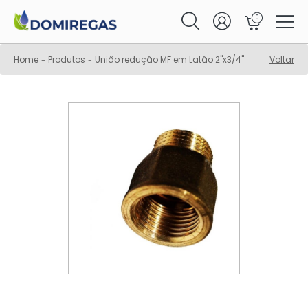
0
Home
Produtos
União redução MF em Latão 2"x3/4"
Voltar
-
-