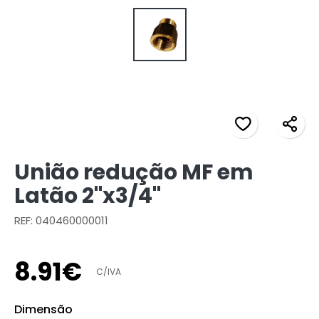
União redução MF em
Latão 2"x3/4"
REF: 040460000011
8
.
91
€
C/IVA
Dimensão