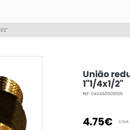
1/2"
União red
1"1/4x1/2"
REF: 040460000005
4
.
75
€
C/IVA