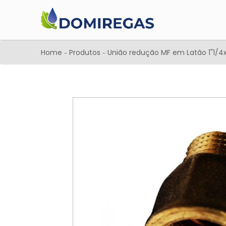
Home
Produtos
União redução MF em Latão 1"1/4x
-
-