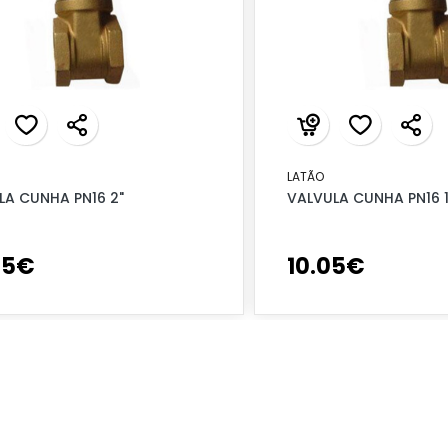
LATÃO
LA CUNHA PN16 2"
VALVULA CUNHA PN16 1
95
€
10
.
05
€