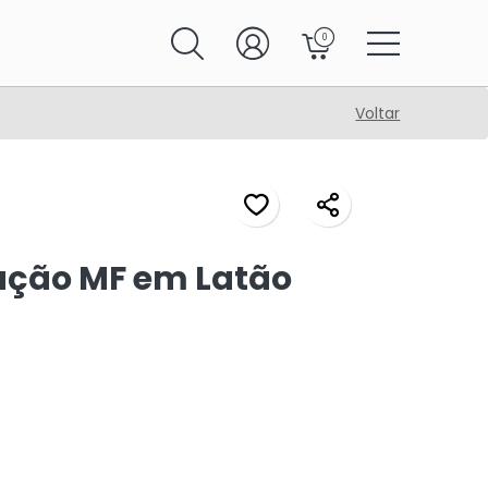
0
Voltar
ução MF em Latão