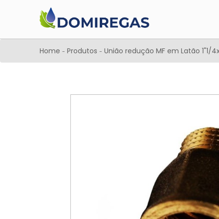
Home
Produtos
União redução MF em Latão 1"1/4x
-
-