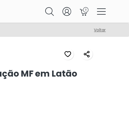
0
Voltar
ução MF em Latão