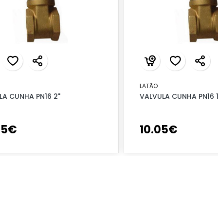
LATÃO
LA CUNHA PN16 2"
VALVULA CUNHA PN16 1
95
€
10
.
05
€