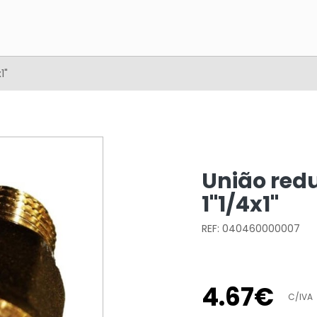
1"
União red
1"1/4x1"
REF: 040460000007
4
.
67
€
C/IVA