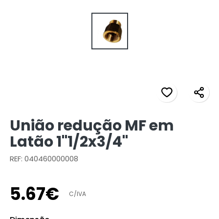
União redução MF em
Latão 1"1/2x3/4"
REF: 040460000008
5
.
67
€
C/IVA