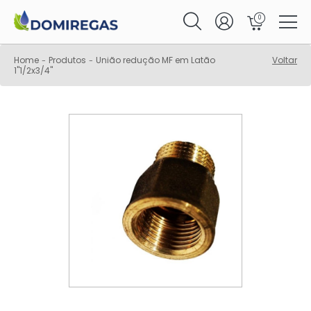
0
Home
Produtos
União redução MF em Latão
Voltar
-
-
1"1/2x3/4"