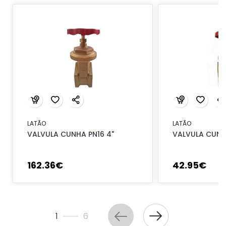
LATÃO
LATÃO
VALVULA CUNHA PN16 4"
VALVULA CUNHA
162
.
36
€
42
.
95
€
1
6