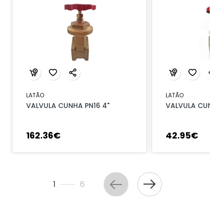
LATÃO
LATÃO
VALVULA CUNHA PN16 4"
VALVULA CUNHA
162
.
36
€
42
.
95
€
1
6