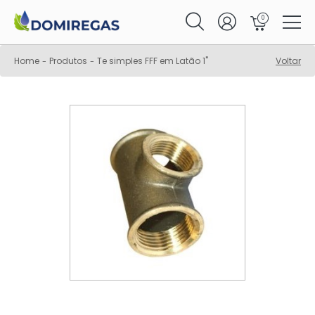
0
Home
Produtos
Te simples FFF em Latão 1"
Voltar
-
-