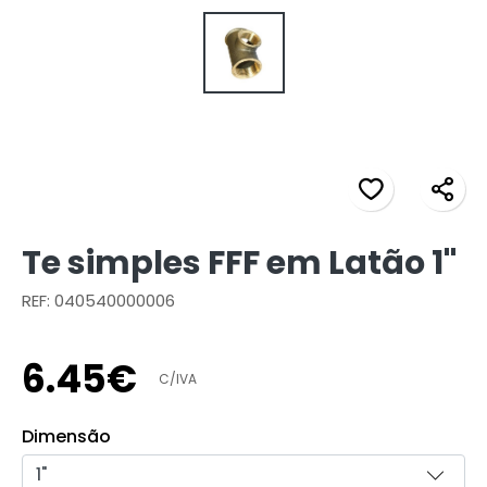
Te simples FFF em Latão 1"
REF: 040540000006
6
.
45
€
C/IVA
Dimensão