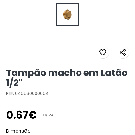
Tampão macho em Latão
1/2"
REF: 040530000004
0
.
67
€
C/IVA
Dimensão