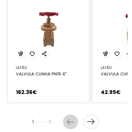
LATÃO
LATÃO
VALVULA CUNHA PN16 4"
VALVULA CUNHA
162
.
36
€
42
.
95
€
1
6