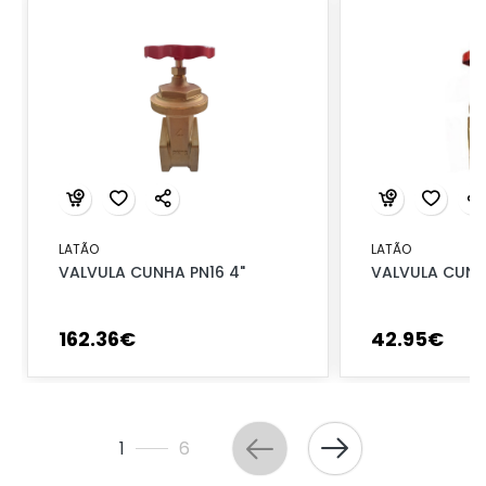
LATÃO
LATÃO
VALVULA CUNHA PN16 4"
VALVULA CUNHA
162
.
36
€
42
.
95
€
1
6