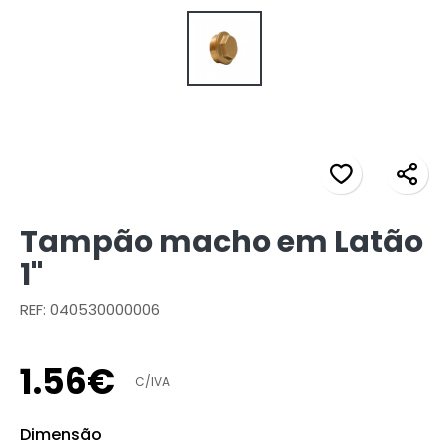
Tampão macho em Latão
1"
REF: 040530000006
1
.
56
€
C/IVA
Dimensão