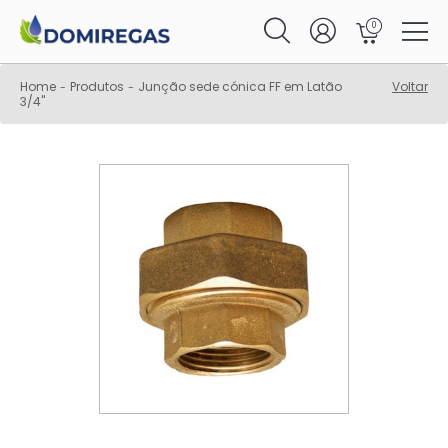
0
Home
Produtos
Junção sede cónica FF em Latão
Voltar
-
-
3/4"