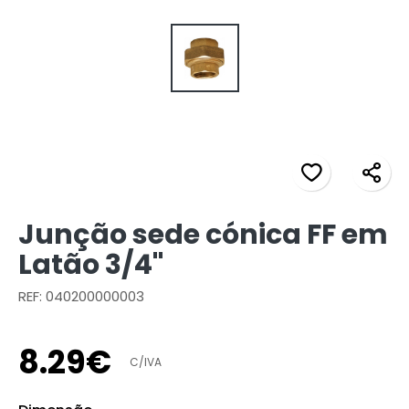
Junção sede cónica FF em
Latão 3/4"
REF: 040200000003
8
.
29
€
C/IVA