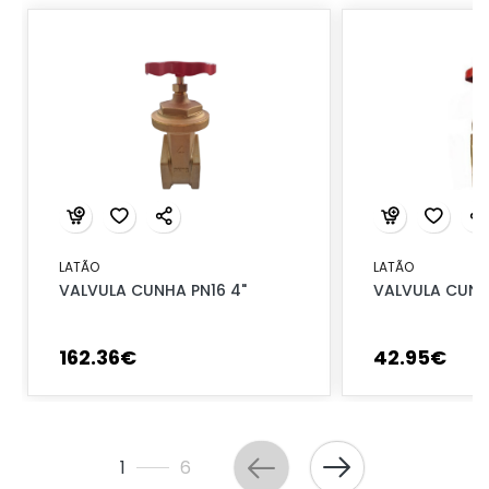
LATÃO
LATÃO
VALVULA CUNHA PN16 4"
VALVULA CUNHA
162
.
36
€
42
.
95
€
1
6