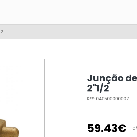
/2
Junção de
2"1/2
REF: 040500000007
59
.
43
€
C/