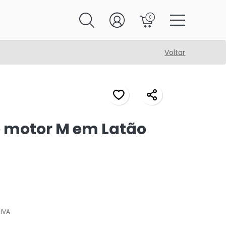
0
Voltar
 motor M em Latão
IVA