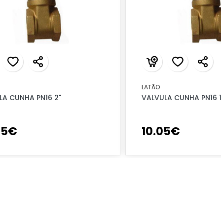
LATÃO
LA CUNHA PN16 2"
VALVULA CUNHA PN16 1
95
€
10
.
05
€