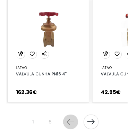
LATÃO
LATÃO
VALVULA CUNHA PN16 4"
VALVULA CUNHA
162
.
36
€
42
.
95
€
1
6