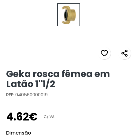
Geka rosca fêmea em
Latão 1"1/2
REF: 040560000019
4
.
62
€
C/IVA
Dimensão