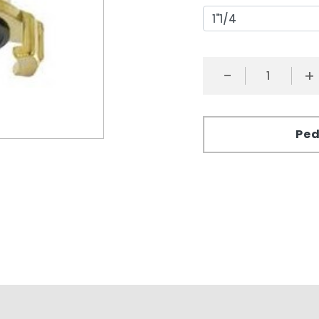
-
+
Ped