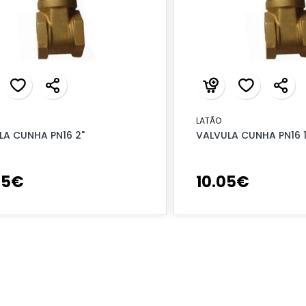
LATÃO
LA CUNHA PN16 2"
VALVULA CUNHA PN16 1
95
€
10
.
05
€