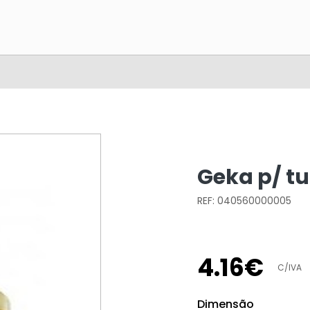
Geka p/ tu
REF: 040560000005
4
.
16
€
C/IVA
Dimensão