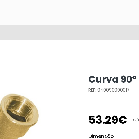
Curva 90º 
REF: 040090000017
53
.
29
€
C/
Dimensão