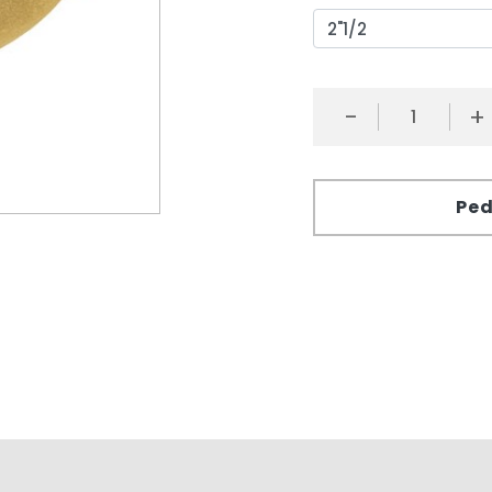
-
+
Ped