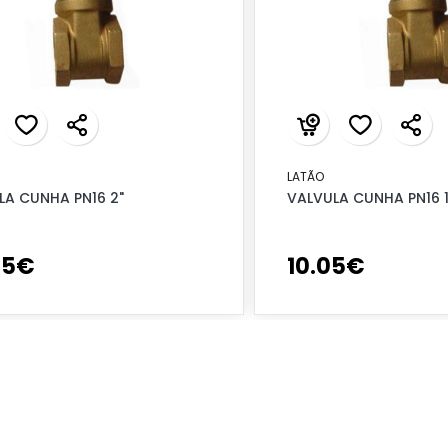
LATÃO
LA CUNHA PN16 2"
VALVULA CUNHA PN16 1
95
€
10
.
05
€