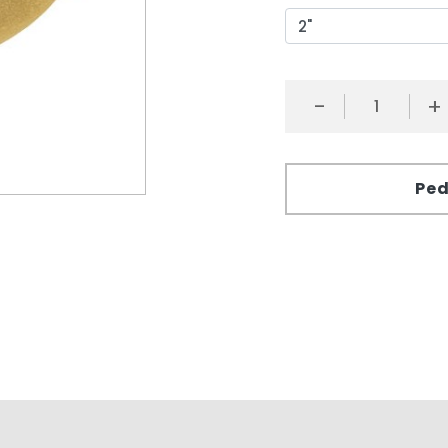
-
+
Ped