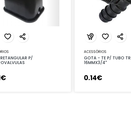
RIOS
ACESSÓRIOS
 RETANGULAR P/
GOTA - TE P/ TUBO TR
ROVALVULAS
16MMX3/4"
1
€
0
.
14
€