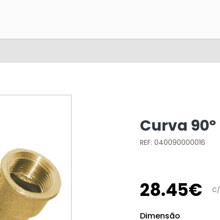
Curva 90º 
REF: 040090000016
28
.
45
€
C/
Dimensão