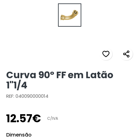
Curva 90º FF em Latão
1"1/4
REF: 040090000014
12
.
57
€
C/IVA
Dimensão