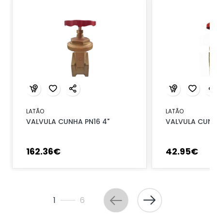
LATÃO
LATÃO
VALVULA CUNHA PN16 4"
VALVULA CUNHA
162
.
36
€
42
.
95
€
1
6