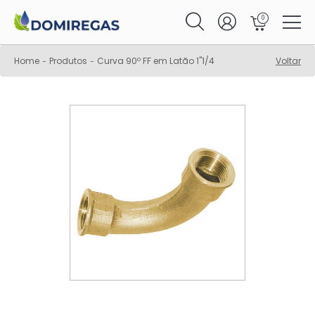
0
Home
Produtos
Curva 90º FF em Latão 1"1/4
Voltar
-
-