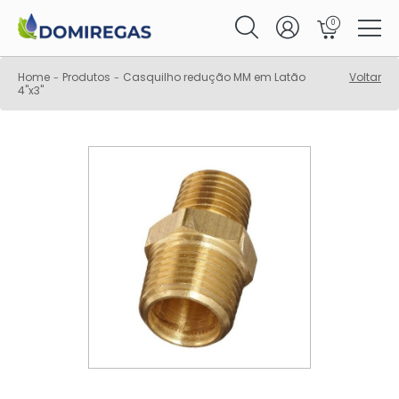
0
Home
Produtos
Casquilho redução MM em Latão
Voltar
-
-
4"x3"