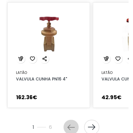
LATÃO
LATÃO
VALVULA CUNHA PN16 4"
VALVULA CUNHA
162
.
36
€
42
.
95
€
1
6