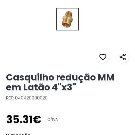
Casquilho redução MM
em Latão 4"x3"
REF: 040420000020
35
.
31
€
C/IVA