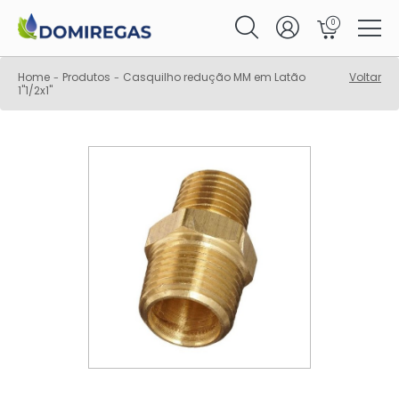
0
Home
Produtos
Casquilho redução MM em Latão
Voltar
-
-
1"1/2x1"