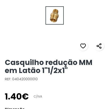
Casquilho redução MM
em Latão 1"1/2x1"
REF: 040420000010
1
.
40
€
C/IVA