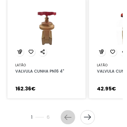
LATÃO
LATÃO
VALVULA CUNHA PN16 4"
VALVULA CUNHA
162
.
36
€
42
.
95
€
1
6