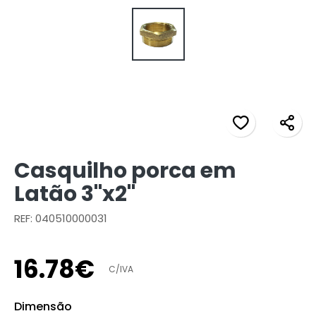
Casquilho porca em
Latão 3"x2"
REF: 040510000031
16
.
78
€
C/IVA
Dimensão