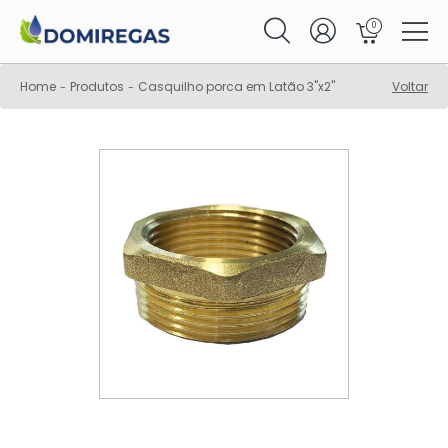
0
Home
Produtos
Casquilho porca em Latão 3"x2"
Voltar
-
-