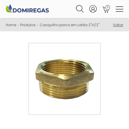
0
Home
Produtos
Casquilho porca em Latão 2"x1/2"
Voltar
-
-