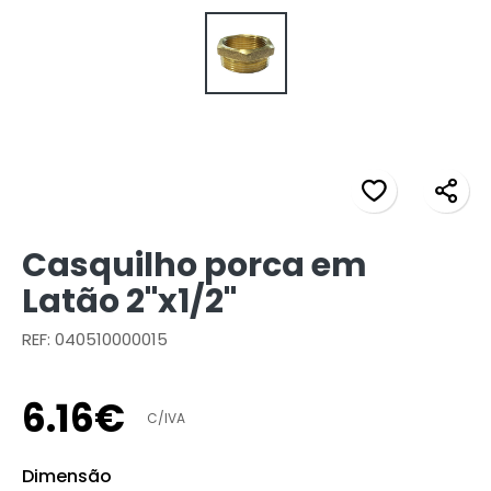
Casquilho porca em
Latão 2"x1/2"
REF: 040510000015
6
.
16
€
C/IVA
Dimensão