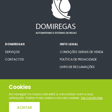
DOMIREGAS
INFO LEGAL
SERVIÇOS
CONDIÇÕES GERAIS DE VENDA
CONTACTOS
POLÍTICA DE PRIVACIDADE
LIVRO DE RECLAMAÇÕES
CONECTE-SE CONNOSCO
Cookies
Ao navegar no nosso site está a concordar com a sua
utilização. Saiba mais sobre o uso de cookies.
Ver condições
ACEITAR
Domiregas, lda © Todos os direitos reservados | Desenvolvido por
Bomsite