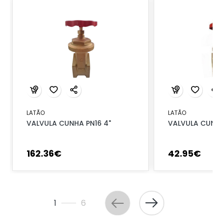
LATÃO
LATÃO
VALVULA CUNHA PN16 4"
VALVULA CUNHA
162
.
36
€
42
.
95
€
1
6