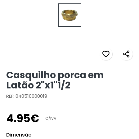
Casquilho porca em
Latão 2"x1"1/2
REF: 040510000019
4
.
95
€
C/IVA
Dimensão