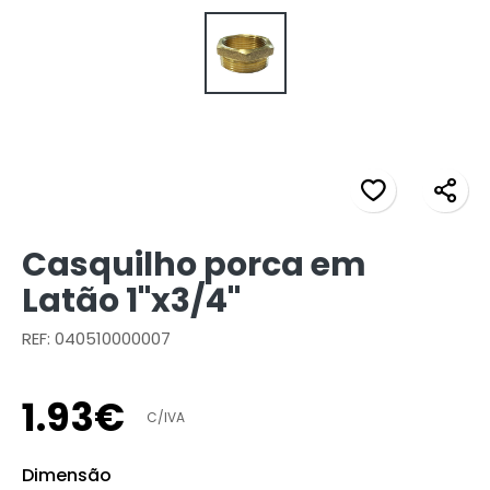
Casquilho porca em
Latão 1"x3/4"
REF: 040510000007
1
.
93
€
C/IVA
Dimensão