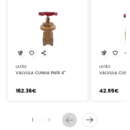
LATÃO
LATÃO
VALVULA CUNHA PN16 4"
VALVULA CUNHA
162
.
36
€
42
.
95
€
1
6