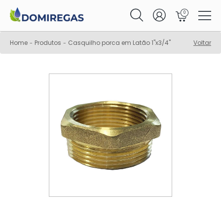
0
Home
Produtos
Casquilho porca em Latão 1"x3/4"
Voltar
-
-