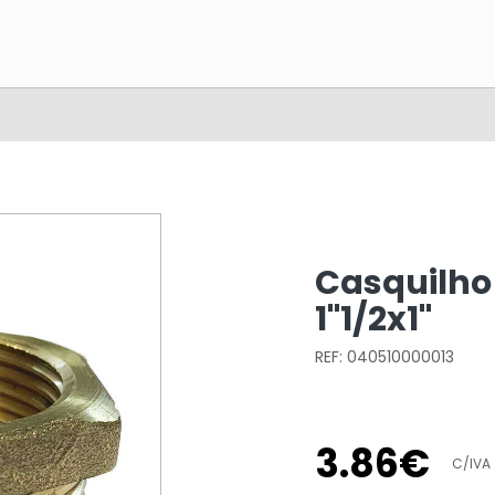
Casquilho
1"1/2x1"
REF: 040510000013
3
.
86
€
C/IVA