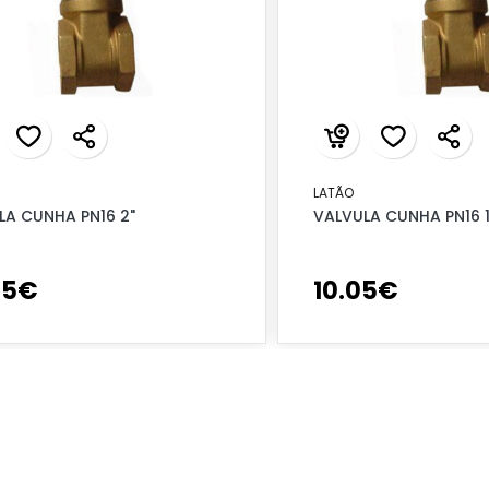
LATÃO
LA CUNHA PN16 2"
VALVULA CUNHA PN16 1
95
€
10
.
05
€