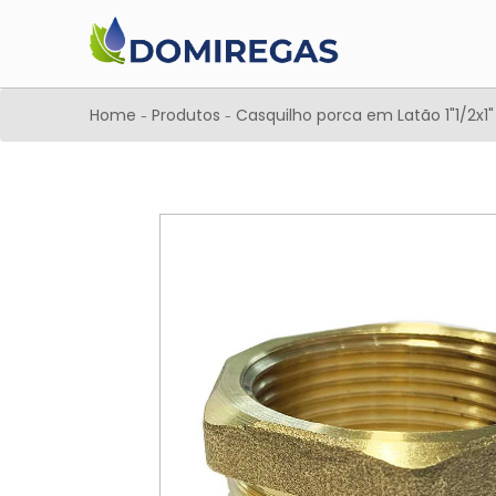
Home
Produtos
Casquilho porca em Latão 1"1/2x1"
-
-