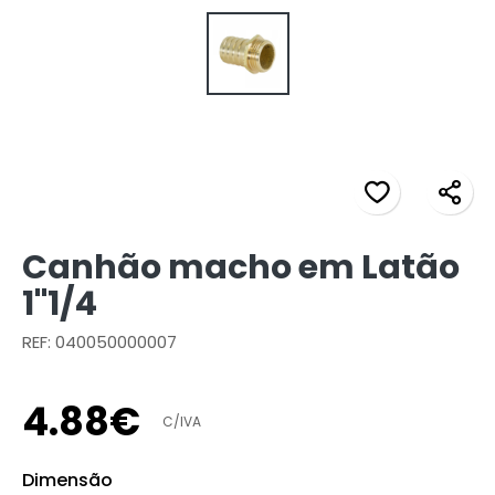
Canhão macho em Latão
1"1/4
REF: 040050000007
4
.
88
€
C/IVA
Dimensão