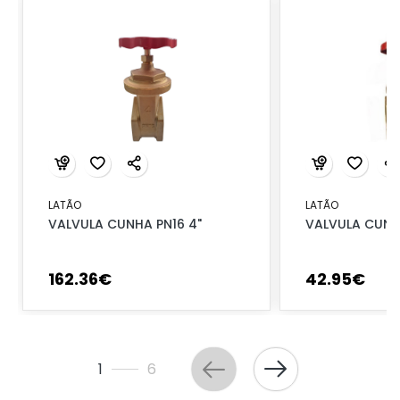
LATÃO
LATÃO
VALVULA CUNHA PN16 4"
VALVULA CUNHA
162
.
36
€
42
.
95
€
1
6