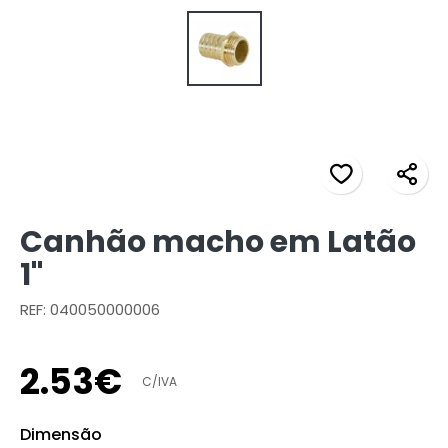
Canhão macho em Latão
1"
REF: 040050000006
2
.
53
€
C/IVA
Dimensão