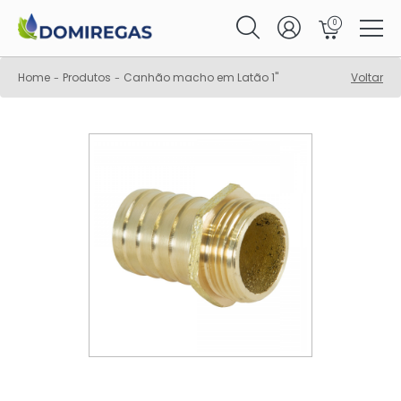
0
Home
Produtos
Canhão macho em Latão 1"
Voltar
-
-