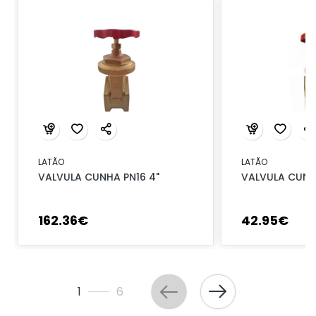
LATÃO
LATÃO
VALVULA CUNHA PN16 4"
VALVULA CUNHA
162
.
36
€
42
.
95
€
1
6