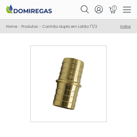
0
Home
Produtos
Canhão duplo em Latão 1"1/2
Voltar
-
-