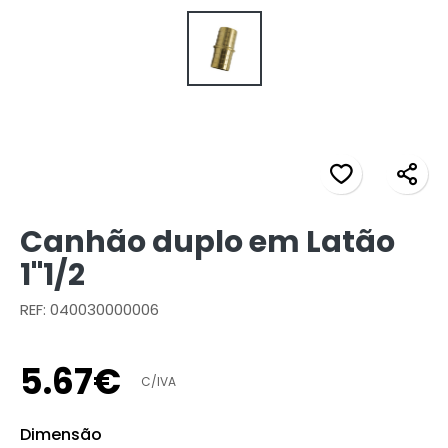
Canhão duplo em Latão
1"1/2
REF: 040030000006
5
.
67
€
C/IVA
Dimensão