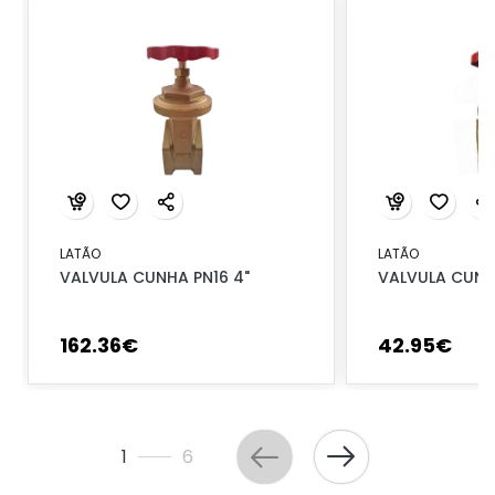
LATÃO
LATÃO
VALVULA CUNHA PN16 4"
VALVULA CUNHA
162
.
36
€
42
.
95
€
1
6