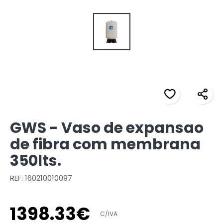
GWS - Vaso de expansao
de fibra com membrana
350lts.
REF: 160210010097
1398
.
33
€
C/IVA