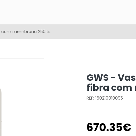
a com membrana 250lts.
GWS - Vas
fibra com
REF: 160210010095
670
.
35
€