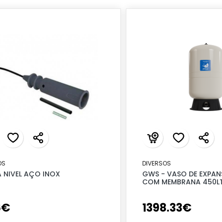
OS
DIVERSOS
 NIVEL AÇO INOX
GWS - VASO DE EXPAN
COM MEMBRANA 450LT
6
€
1398
.
33
€