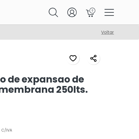
0
Voltar
o de expansao de
 membrana 250lts.
C/IVA