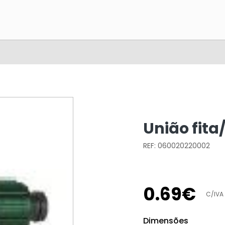
União fita
REF: 060020220002
0
.
69
€
C/IVA
Dimensões