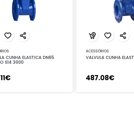
RIOS
ACESSÓRIOS
LA CUNHA ELASTICA DN65
VALVULA CUNHA ELAST
O S14 3000
.
11
€
487
.
08
€