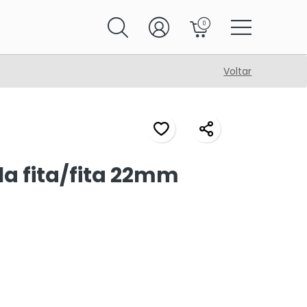
0
Voltar
la fita/fita 22mm