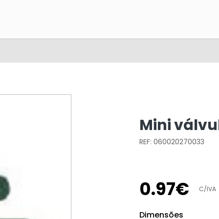
Mini válvu
REF: 060020270033
0
.
97
€
C/IVA
Dimensões