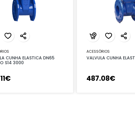
RIOS
ACESSÓRIOS
LA CUNHA ELASTICA DN65
VALVULA CUNHA ELAST
O S14 3000
.
11
€
487
.
08
€