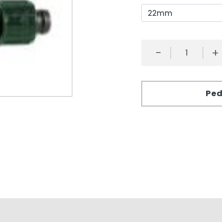
-
+
Ped