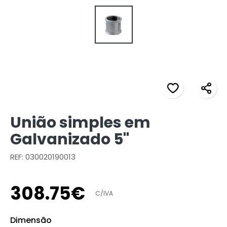
União simples em
Galvanizado 5"
REF: 030020190013
308
.
75
€
C/IVA
Dimensão