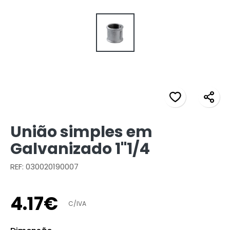
União simples em
Galvanizado 1"1/4
REF: 030020190007
4
.
17
€
C/IVA