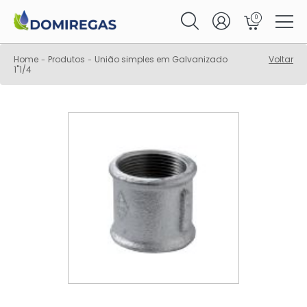
0
Home
Produtos
União simples em Galvanizado
Voltar
-
-
1"1/4